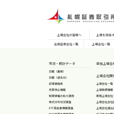
上場会社の皆様へ
上場を目指
会員証券会社
一覧
上場会社一覧
市況・統計データ
単独上場会
日報（最新）
上場会社関
日報（過去分）
前場価格表
上場会社一覧
売買停止情報
上場銘柄情報
制限値幅の拡大運用
新規上場会社
株式分布状況調査
上場会社会社
ETF受益者情報調査
上場会社提出
REIT投資主情報調査
自己株式の取