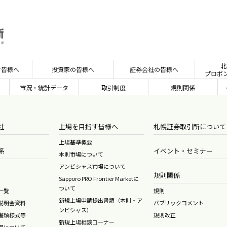
北
す皆様へ
投資家の皆様へ
証券会社の皆様へ
プロボ
市況・統計
データ
取引制度
規則関係
社
上場を目指す皆様へ
札幌証券取引所について
上場基準概要
係
イベント・セミナー
本則市場について
アンビシャス市場について
規則関係
Sapporo PRO Frontier Marketに
ついて
一覧
規則
新規上場申請提出書類（本則・ア
説明会資料
パブリックコメント
ンビシャス）
書類様式等
規則改正
新規上場相談コーナー
得について