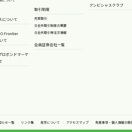
アンビシャスクラブ
取引制度
売買取引
スについて
立会外取引制度の概要
立会外取引等注文情報
O Frontier
ついて
会員証券会社一覧
Gプロボンドマーケ
て
知らせ一覧
リンク集
見学について
アクセスマップ
免責事項・個人情報の取