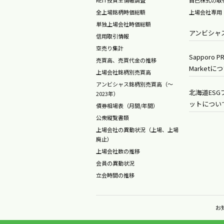
全上場銘柄時価総額
上場会社専用
単独上場会社時価総額
アンビシャ
信用取引情報
空売り集計
Sapporo PR
売買高、売買代金の推移
Marketに
上場会社銘柄別売買高
アンビシャス銘柄別売買高（～
北海道ES
2023年）
ットについ
債券相場表（月間/年間）
公衆縦覧書類
上場会社の異動状況（上場、上場
廃止）
上場会社数の推移
会員の異動状況
立会時間の推移
お