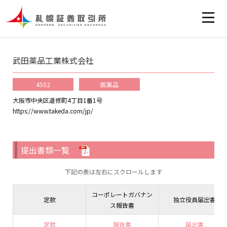
武田薬品工業株式会社
4502
医薬品
大阪市中央区道修町4丁目1番1号
https://www.takeda.com/jp/
提出書類一覧
下記の表は左右にスクロールします
コーポレートガバナン
定款
独立役員届出書
ス報告書
定款
報告書
届出書