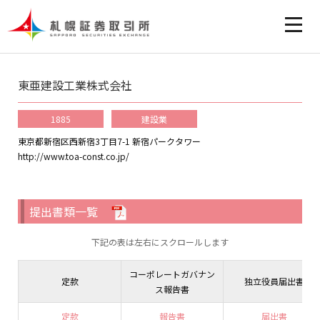
東亜建設工業株式会社
1885
建設業
東京都新宿区西新宿3丁目7-1 新宿パークタワー
http://www.toa-const.co.jp/
提出書類一覧
下記の表は左右にスクロールします
コーポレートガバナン
定款
独立役員届出書
ス報告書
定款
報告書
届出書