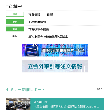
市況情報
PDF
市況情報 - 日報
更新
上場銘柄情報
重要
市場改革の概要
更新
単独上場会社時価総額･増減率
セミナー
開催レポート
一覧
2026年8月7日
札証主催個人投資家向け会社説明会を開催いたしまし