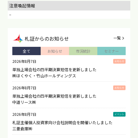
注意喚起情報
−
札証
からのお知らせ
一覧
全て
お知らせ
市況統計
セミナー
2026年8月7日
単独上場会社の四半期決算短信を更新しました
㈱ほくやく・竹山ホールディングス
2026年8月7日
単独上場会社の四半期決算短信を更新しました
中道リース㈱
2026年8月7日
札証主催個人投資家向け会社説明会を開催いたしました
三菱倉庫㈱