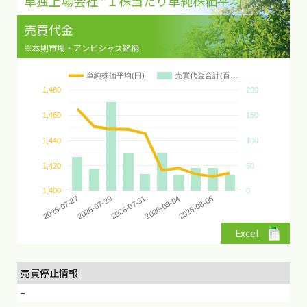
単独上場会社
１株当たり単純株価平均
売買代金
※本則市場・アンビシャス銘柄
単純株価平均(円)
売買代金合計(百…
1,480
200
1,460
150
1,440
100
1,420
50
1,400
0
2026-07-29
2026-08-04
2026-07-27
2026-07-31
2026-08-06
Excel
売買停止情報
−