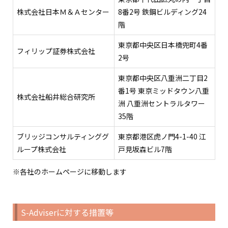
株式会社日本Ｍ＆Ａセンター
8番2号 鉄鋼ビルディング24
階
東京都中央区日本橋兜町4番
フィリップ証券株式会社
2号
東京都中央区八重洲二丁目2
番1号 東京ミッドタウン八重
株式会社船井総合研究所
洲 八重洲セントラルタワー
35階
ブリッジコンサルティンググ
東京都港区虎ノ門4-1-40 江
ループ株式会社
戸見坂森ビル7階
※各社のホームページに移動します
S-Adviserに対する措置等