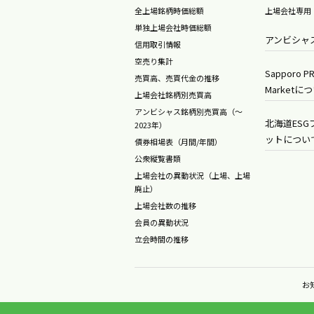
全上場銘柄時価総額
上場会社専用
単独上場会社時価総額
アンビシャ
信用取引情報
空売り集計
Sapporo PR
売買高、売買代金の推移
Marketに
上場会社銘柄別売買高
アンビシャス銘柄別売買高（～
北海道ES
2023年）
ットについ
債券相場表（月間/年間）
公衆縦覧書類
上場会社の異動状況（上場、上場
廃止）
上場会社数の推移
会員の異動状況
立会時間の推移
お