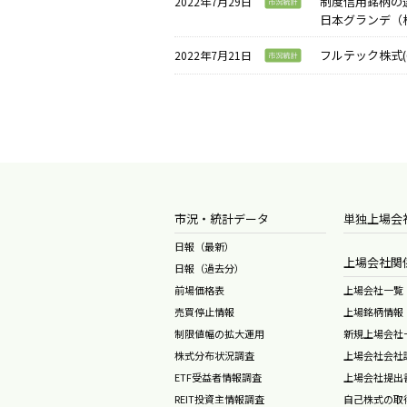
制度信用銘柄の選
2022年7月29日
日本グランデ（株
フルテック株式(
2022年7月21日
市況・統計データ
単独上場会
日報（最新）
上場会社関
日報（過去分）
前場価格表
上場会社一覧
売買停止情報
上場銘柄情報
制限値幅の拡大運用
新規上場会社
株式分布状況調査
上場会社会社
ETF受益者情報調査
上場会社提出
REIT投資主情報調査
自己株式の取