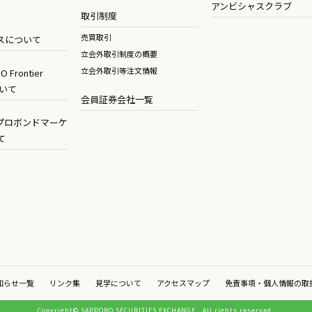
アンビシャスクラブ
取引制度
売買取引
スについて
立会外取引制度の概要
立会外取引等注文情報
O Frontier
ついて
会員証券会社一覧
Gプロボンドマーケ
て
知らせ一覧
リンク集
見学について
アクセスマップ
免責事項・個人情報の取
Copyright© SAPPORO SECURITIES EXCHANGE.
All rights reserved.