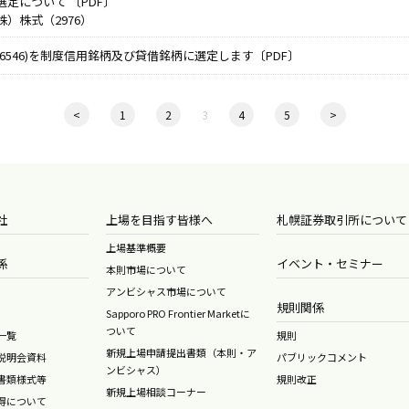
定について 〔PDF〕
）株式（2976）
6546)を制度信用銘柄及び貸借銘柄に選定します〔PDF〕
<
1
2
3
4
5
>
社
上場を目指す皆様へ
札幌証券取引所について
上場基準概要
係
イベント・セミナー
本則市場について
アンビシャス市場について
規則関係
Sapporo PRO Frontier Marketに
ついて
一覧
規則
新規上場申請提出書類（本則・ア
説明会資料
パブリックコメント
ンビシャス）
書類様式等
規則改正
新規上場相談コーナー
得について