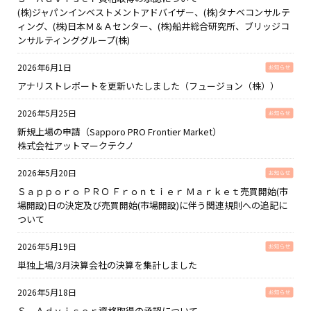
(株)ジャパンインベストメントアドバイザー、(株)タナベコンサルテ
ィング、(株)日本Ｍ＆Ａセンター、(株)船井総合研究所、ブリッジコ
ンサルティンググループ(株)
2026年6月1日
アナリストレポートを更新いたしました（フュージョン（株））
2026年5月25日
新規上場の申請（Sapporo PRO Frontier Market）
株式会社アットマークテクノ
2026年5月20日
Ｓａｐｐｏｒｏ ＰＲＯ Ｆｒｏｎｔｉｅｒ Ｍａｒｋｅｔ売買開始(市
場開設)日の決定及び売買開始(市場開設)に伴う関連規則への追記に
ついて
2026年5月19日
単独上場/3月決算会社の決算を集計しました
2026年5月18日
Ｓ－Ａｄｖｉｓｅｒ資格取得の承認について