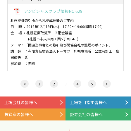
アンビシャスクラブ情報NO.629
札幌証券取引所から札証成長塾のご案内
日 時 ：2019年12月19日(木) 17:30～19:00(開場17:00)
会 場 ：札幌証券取引所 ２階会議室
(札幌市中央区南１西5丁目14-1)
テーマ：「関連当事者との取引及び関係会社の整理のポイント」
講 師 ：有限責任監査法人トーマツ 札幌事務所 公認会計士 庄
司敬央 氏
参加費 ：無料
<
1
2
3
4
5
>
上場会社の皆様へ
上場を目指す皆様へ
投資家の皆様へ
証券会社の皆様へ