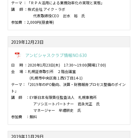
テーマ ：「ＲＰＡ活用による業務効率化の実現と実態」
講 師 ：株式会社 アイク・ラボ
代表取締役CEO 出水 裕 氏
参加費 ：2,000円(昼食等)
2019年12月23日
アンビシャスクラブ情報NO.630
日 時 ：2020年1月23日(木) 17:30～19:00(開場17:00)
会 場 ：札幌証券取引所 ２階会議室
(札幌市中央区南１西5丁目14-1)
テーマ：「2019年のIPO動向、決算・財務報告プロセス整備のポイン
ト」
講 師 ：EY新日本有限責任監査法人 札幌事務所
アソシエートパートナー 岩永光正 氏
マネージャー 牟禮耕史 氏
参加費 ：無料
2019年11月29日