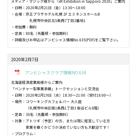
メディア・マジック様から「xR Exhibition in Sapporo 2020」ご案内
・日時：2020年2月21日（金）13:30～18:00
・会場：京王プラザホテル札幌 2F エミネンスホールB
札幌市中央区北5条西7丁目2番地1
・参加費：無料
・定員：80名（先着順・参加無料）
・詳細及びお申込はアンビシャス情報No.635(PDF)をご覧下さい。
2020年2月7日
アンビシャスクラブ情報NO.634
北海道経済産業局様からご案内
「ベンチャー型事業承継」トークセッションと交流会
・日時：2020年2月19日（水）18:30～21:00（受付18:00～）
・場所：コワーキングカフェ＆バー 大人座
（札幌市中央区南1条西1丁目3 板谷ビル8階）
・定員：30名（先着順・参加無料）
・対象：アトツギ（予定）の方、または現に経営している方
家業を継ぐかどうか決めていない方も大歓迎です！
・プログラム：