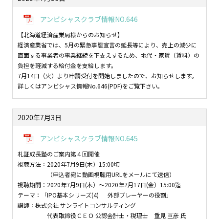
アンビシャスクラブ情報NO.646
【北海道経済産業局様からのお知らせ】
経済産業省では、5月の緊急事態宣言の延長等により、売上の減少に
直面する事業者の事業継続を下支えするため、地代・家賃（賃料）の
負担を軽減する給付金を支給します。
7月14日（火）より申請受付を開始しましたので、お知らせします。
詳しくはアンビシャス情報No.646(PDF)をご覧下さい。
2020年7月3日
アンビシャスクラブ情報NO.645
札証成長塾のご案内第４回開催
視聴方法：2020年7月9日(木）15:00頃
（申込者宛に動画視聴用URLをメールにて送信）
視聴期間：2020年7月9日(木）～2020年7月17日(金）15:00迄
テーマ：「IPO基本シリーズ(4) 外部プレーヤーの役割」
講師：株式会社 サンライトコンサルティング
代表取締役ＣＥＯ 公認会計士・税理士 重見 亘彦 氏