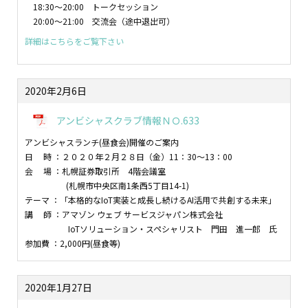
18:30～20:00 トークセッション
20:00～21:00 交流会（途中退出可）
詳細はこちらをご覧下さい
2020年2月6日
アンビシャスクラブ情報ＮＯ.633
アンビシャスランチ(昼食会)開催のご案内
日 時 ：２０２０年２月２８日（金）11：30～13：00
会 場 ：札幌証券取引所 4階会議室
(札幌市中央区南1条西5丁目14-1)
テーマ ：「本格的なIoT実装と成長し続けるAI活用で共創する未来」
講 師 ：アマゾン ウェブ サービスジャパン株式会社
IoTソリューション・スペシャリスト 門田 進一郎 氏
参加費 ：2,000円(昼食等)
2020年1月27日