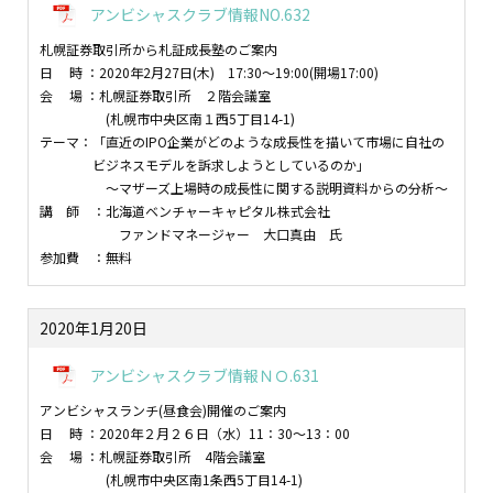
アンビシャスクラブ情報NO.632
札幌証券取引所から札証成長塾のご案内
日 時 ：2020年2月27日(木) 17:30～19:00(開場17:00)
会 場 ：札幌証券取引所 ２階会議室
(札幌市中央区南１西5丁目14-1)
テーマ：「直近のIPO企業がどのような成長性を描いて市場に自社の
ビジネスモデルを訴求しようとしているのか」
～マザーズ上場時の成長性に関する説明資料からの分析～
講 師 ：北海道ベンチャーキャピタル株式会社
ファンドマネージャー 大口真由 氏
参加費 ：無料
2020年1月20日
アンビシャスクラブ情報ＮＯ.631
アンビシャスランチ(昼食会)開催のご案内
日 時 ：2020年２月２６日（水）11：30～13：00
会 場 ：札幌証券取引所 4階会議室
(札幌市中央区南1条西5丁目14-1)